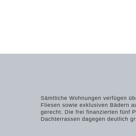
Sämtliche Wohnungen verfügen über
Fliesen sowie exklusiven Bädern 
gerecht. Die frei finanzierten fü
Dachterrassen dagegen deutlich gr