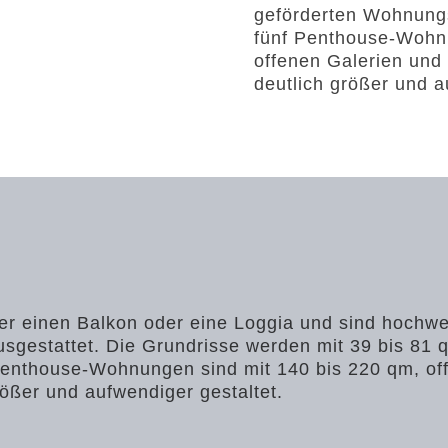
geförderten Wohnungsb
fünf Penthouse-Wohnu
offenen Galerien und
deutlich größer und a
 einen Balkon oder eine Loggia und sind hochwer
ausgestattet. Die Grundrisse werden mit 39 bis 8
nf Penthouse-Wohnungen sind mit 140 bis 220 qm, o
ößer und aufwendiger gestaltet.