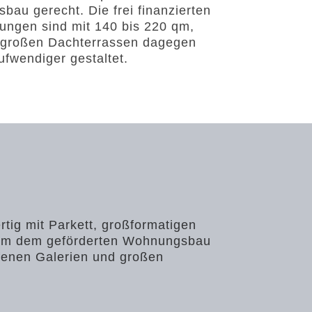
au gerecht. Die frei finanzierten
ngen sind mit 140 bis 220 qm,
 großen Dachterrassen dagegen
ufwendiger gestaltet.
tig mit Parkett, großformatigen
1 qm dem geförderten Wohnungsbau
ffenen Galerien und großen